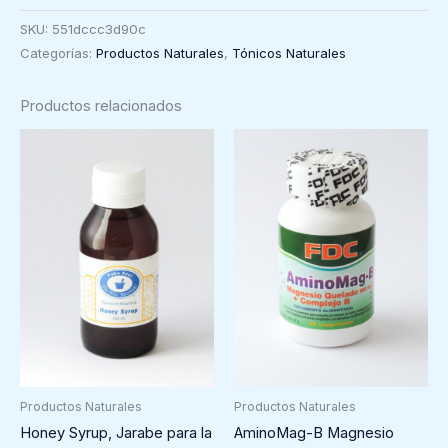
Bronquios
SKU:
551dccc3d90c
y
Categorías:
Productos Naturales
,
Tónicos Naturales
Garganta
Patio
Productos relacionados
Azul,
32
ml
cantidad
Productos Naturales
Productos Naturales
Honey Syrup, Jarabe para la
AminoMag-B Magnesio