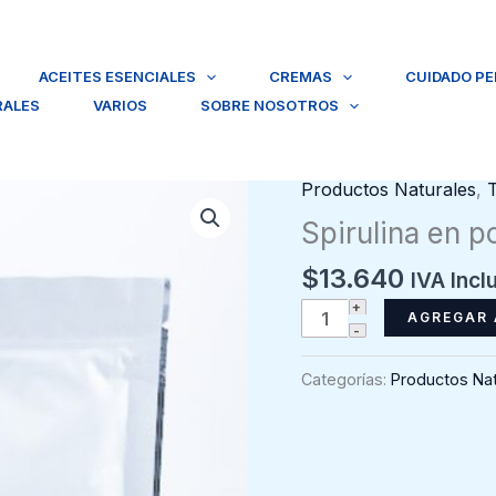
ACEITES ESENCIALES
CREMAS
CUIDADO P
RALES
VARIOS
SOBRE NOSOTROS
Productos Naturales
,
Spirulina en p
$
13.640
IVA Incl
Spirulina
AGREGAR 
en
polvo
Categorías:
Productos Nat
150
grs
cantidad