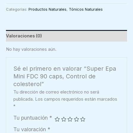
Mini
Categorías:
Productos Naturales
,
Tónicos Naturales
FDC
90
caps,
Control
Valoraciones (0)
de
colesterol
No hay valoraciones aún.
cantidad
Sé el primero en valorar “Super Epa
Mini FDC 90 caps, Control de
colesterol”
Tu dirección de correo electrónico no será
publicada.
Los campos requeridos están marcados
*
Tu puntuación
*
Tu valoración
*