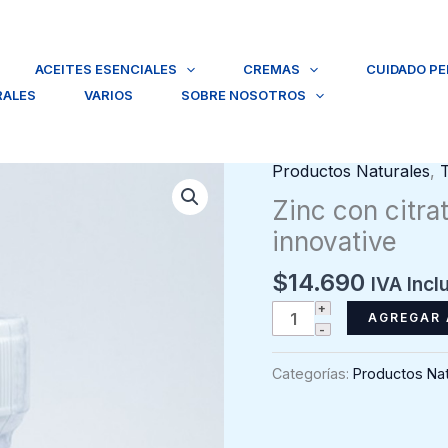
ACEITES ESENCIALES
CREMAS
CUIDADO P
RALES
VARIOS
SOBRE NOSOTROS
Productos Naturales
,
Zinc con citr
innovative
$
14.690
IVA Incl
Zinc
AGREGAR 
con
citrato,
Categorías:
Productos Nat
60
comprimidos,
HB