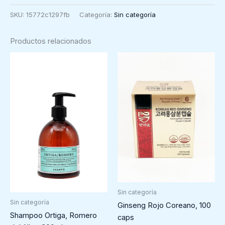
Promoción,
SKU:
15772c1297fb
Categoría:
Sin categoría
90
caps
Productos relacionados
+
30
cantidad
Sin categoría
Sin categoría
Ginseng Rojo Coreano, 100
Shampoo Ortiga, Romero
caps