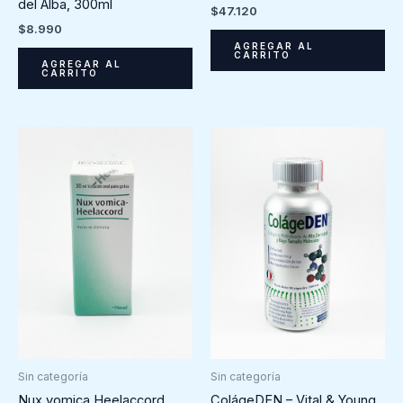
del Alba, 300ml
$
47.120
$
8.990
AGREGAR AL
CARRITO
AGREGAR AL
CARRITO
Sin categoría
Sin categoría
Nux vomica Heelaccord
ColágeDEN – Vital & Young