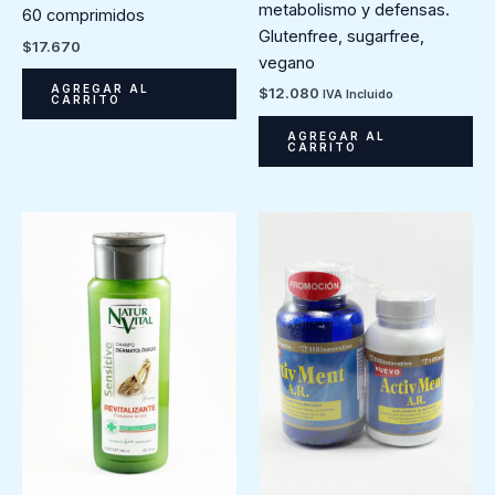
metabolismo y defensas.
60 comprimidos
Glutenfree, sugarfree,
$
17.670
vegano
AGREGAR AL
$
12.080
IVA Incluido
CARRITO
AGREGAR AL
CARRITO