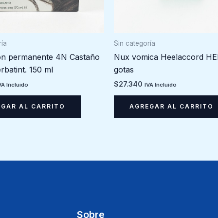
ría
Sin categoría
ón permanente 4N Castaño
Nux vomica Heelaccord HE
rbatint. 150 ml
gotas
$
27.340
VA Incluido
IVA Incluido
GAR AL CARRITO
AGREGAR AL CARRITO
Sobre