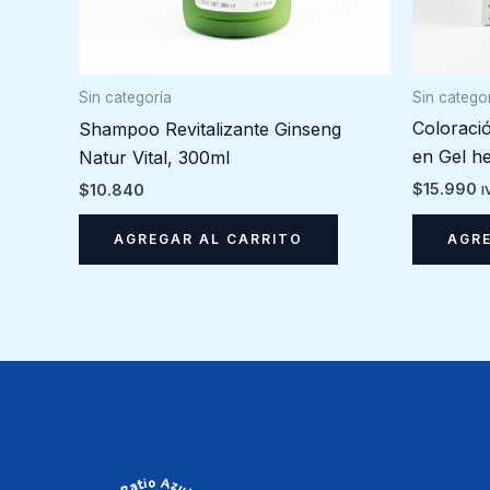
Sin catego
Sin categoría
Coloraci
Shampoo Revitalizante Ginseng
en Gel he
Natur Vital, 300ml
$
15.990
$
10.840
I
AGRE
AGREGAR AL CARRITO