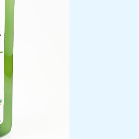
Vital,
300ml
cantidad