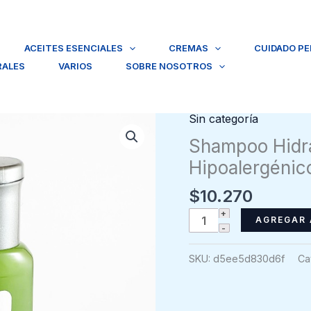
ACEITES ESENCIALES
CREMAS
CUIDADO P
RALES
VARIOS
SOBRE NOSOTROS
Sin categoría
Shampoo Hidra
Hipoalergénico
$
10.270
Shampoo
AGREGAR 
Hidratante
Aloe
SKU:
d5ee5d830d6f
Ca
Vera
Hipoalergénico
Natur