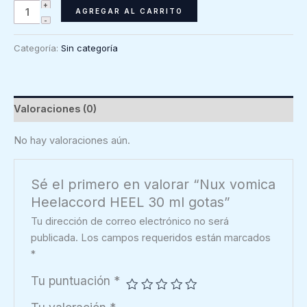
Nux
AGREGAR AL CARRITO
vomica
Heelaccord
Categoría:
Sin categoría
HEEL
30
ml
gotas
Valoraciones (0)
cantidad
No hay valoraciones aún.
Sé el primero en valorar “Nux vomica
Heelaccord HEEL 30 ml gotas”
Tu dirección de correo electrónico no será
publicada.
Los campos requeridos están marcados
*
Tu puntuación
*