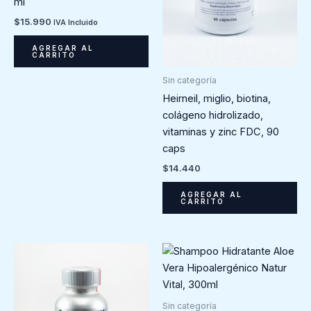
ml
$
15.990
IVA Incluido
AGREGAR AL
CARRITO
Sin categoría
Heirneil, miglio, biotina,
colágeno hidrolizado,
vitaminas y zinc FDC, 90
caps
$
14.440
AGREGAR AL
CARRITO
Sin categoría