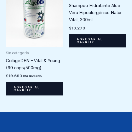
Shampoo Hidratante Aloe
Vera Hipoalergénico Natur
Vital, 300ml
$
10.270
AGREGAR AL
CARRITO
Sin categoría
ColágeDEN – Vital & Young
(90 caps/500mg)
$
19.690
IVA Incluido
AGREGAR AL
CARRITO