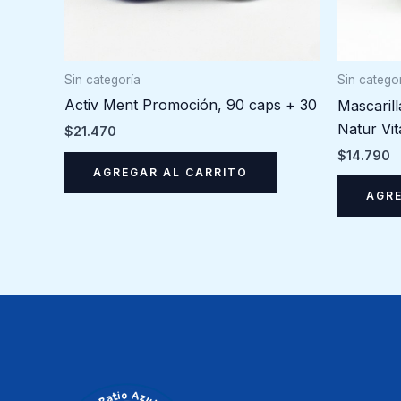
Sin categoría
Sin catego
Activ Ment Promoción, 90 caps + 30
Mascaril
Natur Vit
$
21.470
$
14.790
AGREGAR AL CARRITO
AGRE