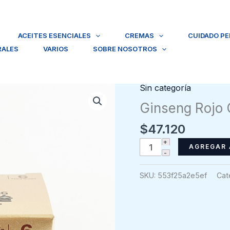
ACEITES ESENCIALES
CREMAS
CUIDADO P
RALES
VARIOS
SOBRE NOSOTROS
Sin categoría
Ginseng Rojo 
$
47.120
Ginseng
AGREGAR 
Rojo
Coreano,
SKU:
553f25a2e5ef
Cat
100
caps
cantidad