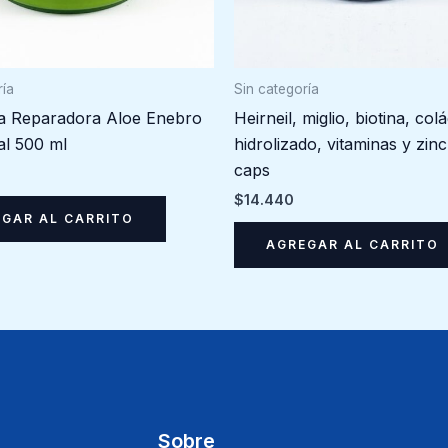
ría
Sin categoría
la Reparadora Aloe Enebro
Heirneil, miglio, biotina, co
al 500 ml
hidrolizado, vitaminas y zin
caps
$
14.440
GAR AL CARRITO
AGREGAR AL CARRITO
Sobre