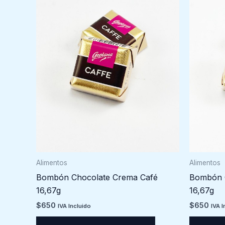
Alimentos
Alimentos
Bombón Chocolate Crema Café
Bombón C
16,67g
16,67g
$
650
$
650
IVA Incluido
IVA I