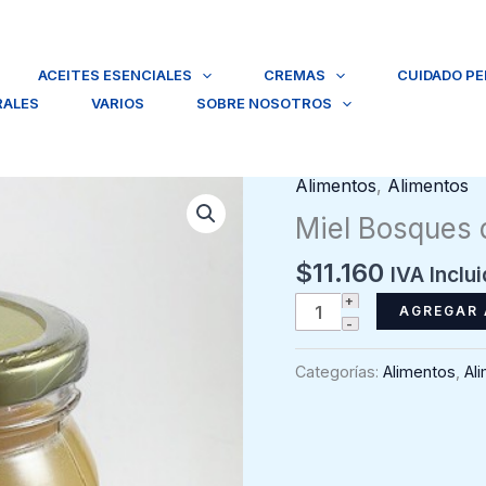
ACEITES ESENCIALES
CREMAS
CUIDADO P
RALES
VARIOS
SOBRE NOSOTROS
Alimentos
,
Alimentos
Miel Bosques d
$
11.160
IVA Inclu
Miel
AGREGAR 
Bosques
de
Categorías:
Alimentos
,
Al
Ulmo
(1
kg)
-