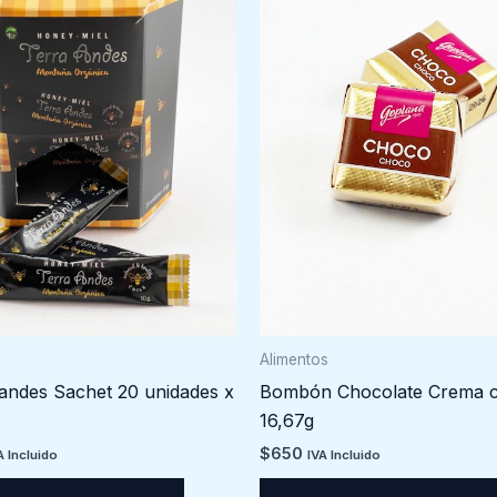
Alimentos
Bombón Chocolate Crema c
randes Sachet 20 unidades x
16,67g
$
650
IVA Incluido
A Incluido