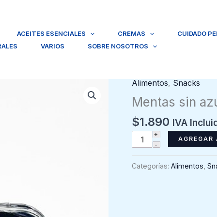
ACEITES ESENCIALES
CREMAS
CUIDADO P
RALES
VARIOS
SOBRE NOSOTROS
Alimentos
,
Snacks
Mentas sin az
$
1.890
IVA Inclui
Mentas
AGREGAR 
sin
azúcar
Categorías:
Alimentos
,
Sn
Compass,
Menta
intensa
cantidad