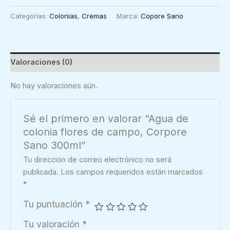
colonia
Categorías:
Colonias
,
Cremas
Marca:
Copore Sano
flores
de
campo,
Corpore
Valoraciones (0)
Sano
300ml
No hay valoraciones aún.
cantidad
Sé el primero en valorar “Agua de
colonia flores de campo, Corpore
Sano 300ml”
Tu dirección de correo electrónico no será
publicada.
Los campos requeridos están marcados
*
Tu puntuación
*
Tu valoración
*