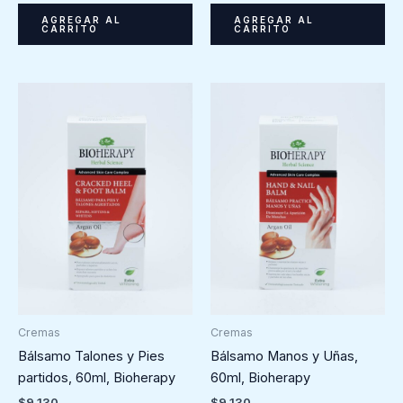
AGREGAR AL
AGREGAR AL
CARRITO
CARRITO
Cremas
Cremas
Bálsamo Talones y Pies
Bálsamo Manos y Uñas,
partidos, 60ml, Bioherapy
60ml, Bioherapy
$
9.130
$
9.130