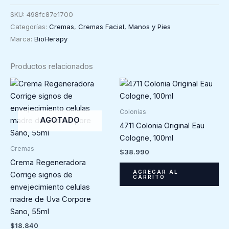
Facial
SKU:
498fc87e1700
BioHerapy,
Categorías:
Cremas
,
Cremas Facial, Manos y Pies
60ml
Marca:
BioHerapy
cantidad
Productos relacionados
Colonias
AGOTADO
4711 Colonia Original Eau
Cologne, 100ml
Cremas
$
38.990
Crema Regeneradora
AGREGAR AL
Corrige signos de
CARRITO
envejecimiento celulas
madre de Uva Corpore
Sano, 55ml
$
18.840