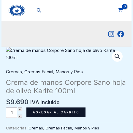
Ir
Buscar
al
contenido
Cremas
,
Cremas Facial, Manos y Pies
Crema de manos Corpore Sano hoja
de olivo Karite 100ml
$
9.690
IVA Incluido
Crema
AGREGAR AL CARRITO
de
manos
Categorías:
Cremas
,
Cremas Facial, Manos y Pies
Corpore