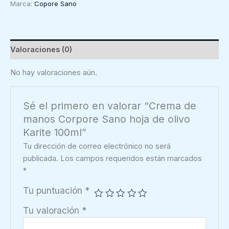
Marca:
Copore Sano
Sano
hoja
de
olivo
Valoraciones (0)
Karite
100ml
No hay valoraciones aún.
cantidad
Sé el primero en valorar “Crema de
manos Corpore Sano hoja de olivo
Karite 100ml”
Tu dirección de correo electrónico no será
publicada.
Los campos requeridos están marcados
*
Tu puntuación
*
Tu valoración
*