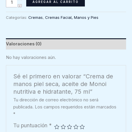
Crema
AGREGAR AL CARRITO
de
manos
Categorías:
Cremas
,
Cremas Facial, Manos y Pies
piel
seca,
aceite
de
Valoraciones (0)
Monoi
nutritiva
No hay valoraciones aún.
e
hidratante,
Sé el primero en valorar “Crema de
75
manos piel seca, aceite de Monoi
ml
nutritiva e hidratante, 75 ml”
cantidad
Tu dirección de correo electrónico no será
publicada.
Los campos requeridos están marcados
*
Tu puntuación
*