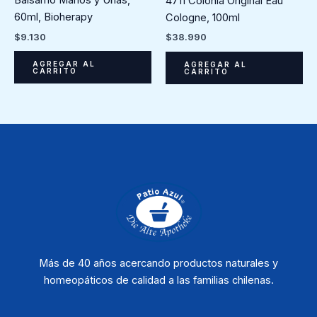
Bálsamo Manos y Uñas,
4711 Colonia Original Eau
60ml, Bioherapy
Cologne, 100ml
$
9.130
$
38.990
AGREGAR AL
AGREGAR AL
CARRITO
CARRITO
Más de 40 años acercando productos naturales y
homeopáticos de calidad a las familias chilenas.