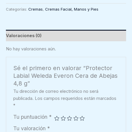
Weleda
Categorías:
Cremas
,
Cremas Facial, Manos y Pies
Everon
Cera
de
Abejas
Valoraciones (0)
4,8
g
No hay valoraciones aún.
cantidad
Sé el primero en valorar “Protector
Labial Weleda Everon Cera de Abejas
4,8 g”
Tu dirección de correo electrónico no será
publicada.
Los campos requeridos están marcados
*
Tu puntuación
*
Tu valoración
*