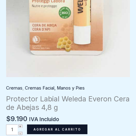
Cremas
,
Cremas Facial, Manos y Pies
Protector Labial Weleda Everon Cera
de Abejas 4,8 g
$
9.190
IVA Incluido
Protector
AGREGAR AL CARRITO
Labial