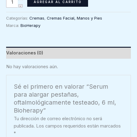
Serum
AGREGAR AL CARRITO
para
alargar
Categorías:
Cremas
,
Cremas Facial, Manos y Pies
pestañas,
Marca:
BioHerapy
oftalmológicamente
testeado,
6
ml,
Valoraciones (0)
Bioherapy
cantidad
No hay valoraciones aún.
Sé el primero en valorar “Serum
para alargar pestañas,
oftalmológicamente testeado, 6 ml,
Bioherapy”
Tu dirección de correo electrónico no será
publicada.
Los campos requeridos están marcados
*