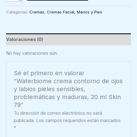
crema
contorno
Categorías:
Cremas
,
Cremas Facial, Manos y Pies
de
ojos
y
labios
Valoraciones (0)
pieles
sensibles,
No hay valoraciones aún.
problemáticas
y
Sé el primero en valorar
maduras,
“Waterbiome crema contorno de ojos
20
y labios pieles sensibles,
ml
problemáticas y maduras, 20 ml Skin
Skin
79”
79
cantidad
Tu dirección de correo electrónico no será
publicada.
Los campos requeridos están marcados
*