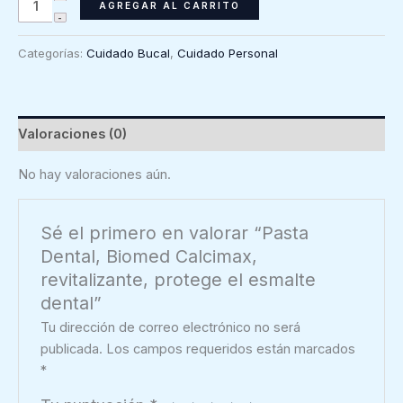
Pasta
AGREGAR AL CARRITO
Dental,
Biomed
Categorías:
Cuidado Bucal
,
Cuidado Personal
Calcimax,
revitalizante,
protege
el
Valoraciones (0)
esmalte
dental
No hay valoraciones aún.
cantidad
Sé el primero en valorar “Pasta
Dental, Biomed Calcimax,
revitalizante, protege el esmalte
dental”
Tu dirección de correo electrónico no será
publicada.
Los campos requeridos están marcados
*