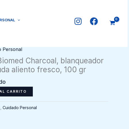
ERSONAL
o Personal
 Biomed Charcoal, blanqueador
da aliento fresco, 100 gr
ido
AL CARRITO
l
,
Cuidado Personal