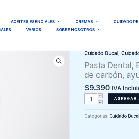
ACEITES ESENCIALES
CREMAS
CUIDADO P
RALES
VARIOS
SOBRE NOSOTROS
Cuidado Bucal
,
Cuidad
Pasta Dental,
de carbón, ayu
$
9.390
IVA Inclu
Pasta
AGREGAR 
Dental,
Biomed
Categorías:
Cuidado Buca
Charcoal,
blanqueador
de