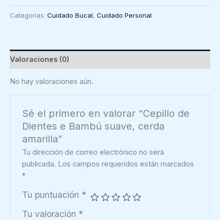
Dientes
Categorías:
Cuidado Bucal
,
Cuidado Personal
e
Bambú
suave,
cerda
Valoraciones (0)
amarilla
cantidad
No hay valoraciones aún.
Sé el primero en valorar “Cepillo de
Dientes e Bambú suave, cerda
amarilla”
Tu dirección de correo electrónico no será
publicada.
Los campos requeridos están marcados
*
Tu puntuación
*
Tu valoración
*