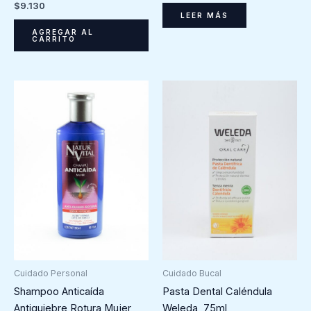
$
9.130
LEER MÁS
AGREGAR AL
CARRITO
Cuidado Bucal
Cuidado Personal
Pasta Dental Caléndula
Shampoo Anticaída
Weleda, 75ml
Antiquiebre Rotura Mujer