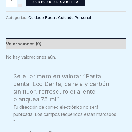
Pasta
AGREGAR AL CARRITO
dental
Eco
Categorías:
Cuidado Bucal
,
Cuidado Personal
Denta,
canela
y
carbón
Valoraciones (0)
sin
fluor,
No hay valoraciones aún.
refrescuro
el
Sé el primero en valorar “Pasta
aliento
dental Eco Denta, canela y carbón
blanquea
sin fluor, refrescuro el aliento
75
blanquea 75 ml”
ml
cantidad
Tu dirección de correo electrónico no será
publicada.
Los campos requeridos están marcados
*