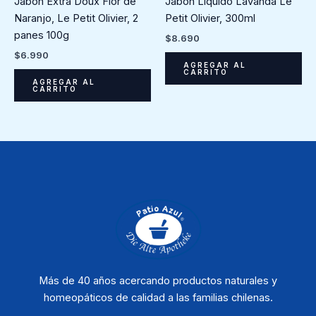
Jabón Extra Doux Flor de
Jabón Líquido Lavanda Le
Naranjo, Le Petit Olivier, 2
Petit Olivier, 300ml
panes 100g
$
8.690
$
6.990
AGREGAR AL
CARRITO
AGREGAR AL
CARRITO
Más de 40 años acercando productos naturales y
homeopáticos de calidad a las familias chilenas.