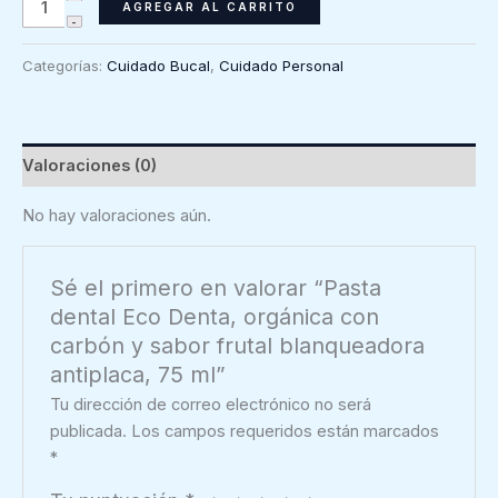
Pasta
AGREGAR AL CARRITO
dental
Eco
Categorías:
Cuidado Bucal
,
Cuidado Personal
Denta,
orgánica
con
carbón
Valoraciones (0)
y
sabor
No hay valoraciones aún.
frutal
blanqueadora
Sé el primero en valorar “Pasta
antiplaca,
dental Eco Denta, orgánica con
75
carbón y sabor frutal blanqueadora
ml
antiplaca, 75 ml”
cantidad
Tu dirección de correo electrónico no será
publicada.
Los campos requeridos están marcados
*