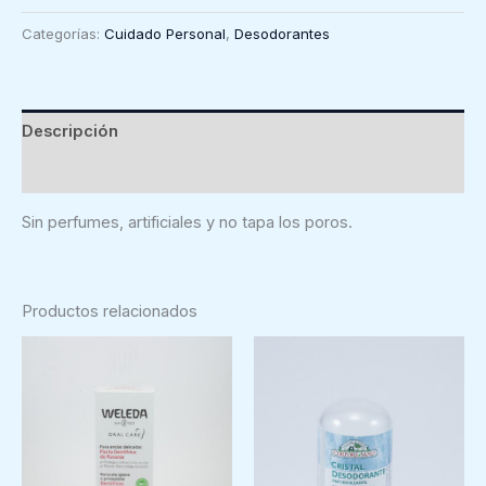
Desodorante
Categorías:
Cuidado Personal
,
Desodorantes
sólido
con
aceite
de
Descripción
coco
Valoraciones (0)
y
árbol
Sin perfumes, artificiales y no tapa los poros.
del
te
cantidad
Productos relacionados