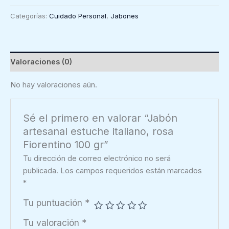
estuche
Categorías:
Cuidado Personal
,
Jabones
italiano,
rosa
Fiorentino
100
Valoraciones (0)
gr
cantidad
No hay valoraciones aún.
Sé el primero en valorar “Jabón
artesanal estuche italiano, rosa
Fiorentino 100 gr”
Tu dirección de correo electrónico no será
publicada.
Los campos requeridos están marcados
*
Tu puntuación
*
Tu valoración
*