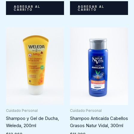
AGREGAR AL
AGREGAR AL
CARRITO
CARRITO
Cuidado Personal
Cuidado Personal
Shampoo Anticaída Cabellos
Shampoo y Gel de Ducha,
Grasos Natur Vidal, 300ml
Weleda, 200ml
$
11.390
$
13.860