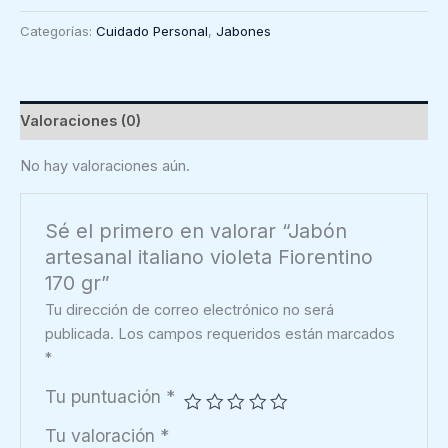
italiano
Categorías:
Cuidado Personal
,
Jabones
violeta
Fiorentino
170
gr
Valoraciones (0)
cantidad
No hay valoraciones aún.
Sé el primero en valorar “Jabón
artesanal italiano violeta Fiorentino
170 gr”
Tu dirección de correo electrónico no será
publicada.
Los campos requeridos están marcados
*
Tu puntuación
*
Tu valoración
*