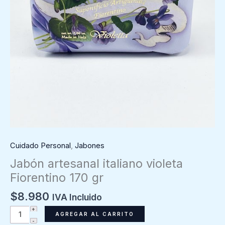
Cuidado Personal
,
Jabones
Jabón artesanal italiano violeta
Fiorentino 170 gr
$
8.980
IVA Incluido
Jabón
AGREGAR AL CARRITO
artesanal