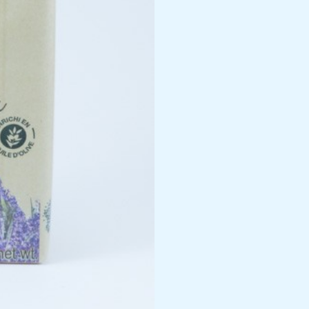
Olivier,
250g
cantidad