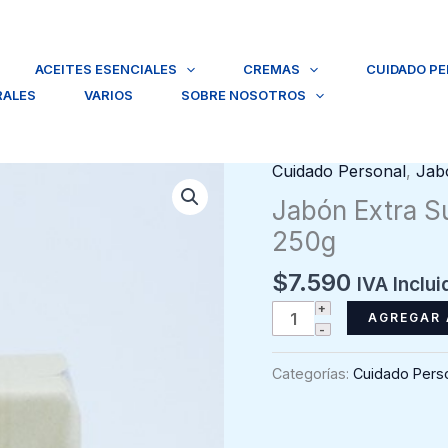
ACEITES ESENCIALES
CREMAS
CUIDADO P
RALES
VARIOS
SOBRE NOSOTROS
Cuidado Personal
,
Jab
Jabón Extra Su
250g
$
7.590
IVA Inclui
Jabón
AGREGAR 
Extra
Suave
Categorías:
Cuidado Pers
Lavanda,
Le
Petit