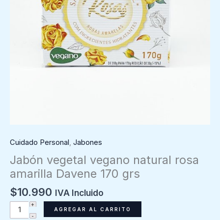
Cuidado Personal
,
Jabones
Jabón vegetal vegano natural rosa
amarilla Davene 170 grs
$
10.990
IVA Incluido
Jabón
AGREGAR AL CARRITO
vegetal