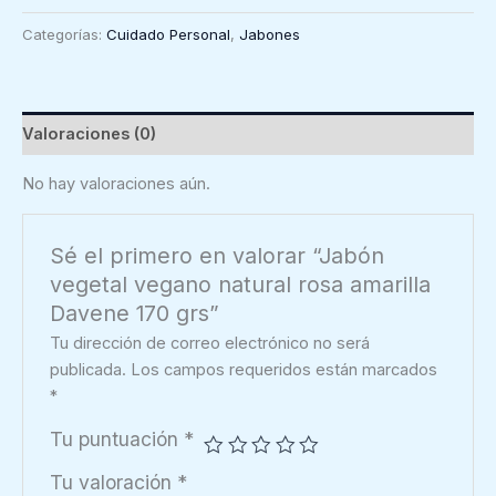
vegano
Categorías:
Cuidado Personal
,
Jabones
natural
rosa
amarilla
Davene
Valoraciones (0)
170
grs
No hay valoraciones aún.
cantidad
Sé el primero en valorar “Jabón
vegetal vegano natural rosa amarilla
Davene 170 grs”
Tu dirección de correo electrónico no será
publicada.
Los campos requeridos están marcados
*
Tu puntuación
*
Tu valoración
*