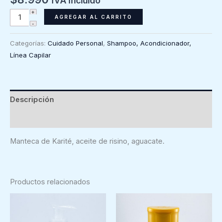
IVA Incluido
Acondicionador
AGREGAR AL CARRITO
en
barra
Categorías:
Cuidado Personal
,
Shampoo, Acondicionador,
Pura
Línea Capilar
Vida,
anticaspa
y
fortalecedor
Descripción
con
Valoraciones (0)
karate,
aceite
Manteca de Karité, aceite de risino, aguacate.
de
ricino
y
aguacate.
Productos relacionados
70
gr
Kahlu