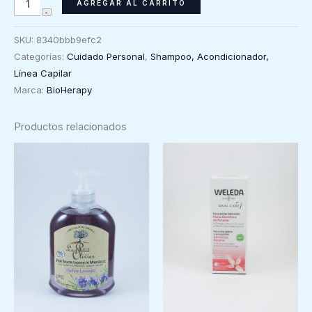
AGREGAR AL CARRITO
orgánico
Bioherapy
SKU:
8340bbb9efc2
Lavanda
Categorías:
Cuidado Personal
,
Shampoo, Acondicionador,
Para
Línea Capilar
todo
Marca:
BioHerapy
tipo
de
Productos relacionados
cabellos,
300ml
cantidad