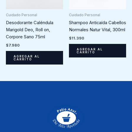
Cuidado Personal
Cuidado Personal
Shampoo Anticaída Cabellos
Desodorante Caléndula
Normales Natur Vital, 300ml
Marigold Deo, Roll on,
Corpore Sano 75ml
$
11.390
$
7.980
AGREGAR AL
CARRITO
AGREGAR AL
CARRITO