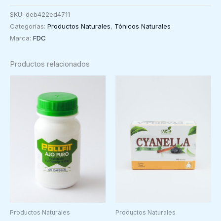
Magnesio
SKU:
deb422ed4711
Quelado
Categorías:
Productos Naturales
,
Tónicos Naturales
+
Marca:
FDC
Complejo
B
Productos relacionados
FDC,
60
comprimidos
cantidad
Productos Naturales
Productos Naturales