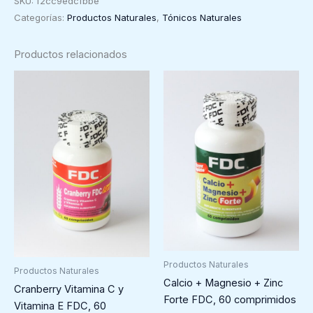
SKU:
f2cc9edcfbbe
Pollfit,
Categorías:
Productos Naturales
,
Tónicos Naturales
170
g
Productos relacionados
cantidad
Productos Naturales
Productos Naturales
Calcio + Magnesio + Zinc
Cranberry Vitamina C y
Forte FDC, 60 comprimidos
Vitamina E FDC, 60