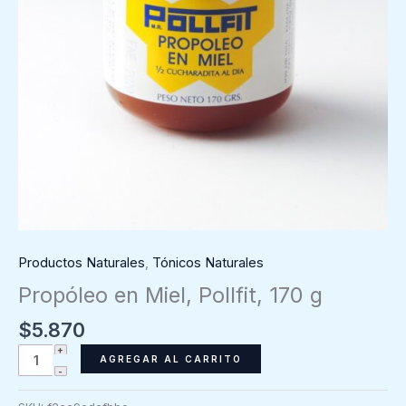
Productos Naturales
,
Tónicos Naturales
Propóleo en Miel, Pollfit, 170 g
$
5.870
Propóleo
AGREGAR AL CARRITO
en
Miel,