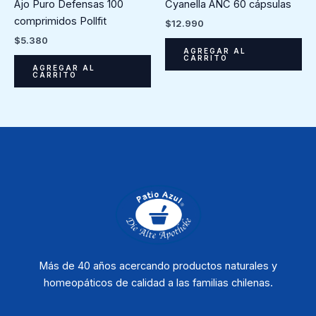
Ajo Puro Defensas 100
Cyanella ANC 60 cápsulas
comprimidos Pollfit
$
12.990
$
5.380
AGREGAR AL
CARRITO
AGREGAR AL
CARRITO
Más de 40 años acercando productos naturales y
homeopáticos de calidad a las familias chilenas.