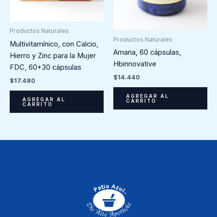
Productos Naturales
Productos Naturales
Multivitamínico, con Calcio,
Amana, 60 cápsulas,
Hierro y Zinc para la Mujer
Hbinnovative
FDC, 60+30 cápsulas
$
14.440
$
17.480
AGREGAR AL
AGREGAR AL
CARRITO
CARRITO