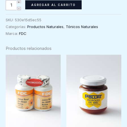
Calcio
AGREGAR AL CARRITO
600mg
con
SKU:
530e15d5ec55
Vitamina
Categorías:
Productos Naturales
,
Tónicos Naturales
D
Marca:
FDC
FDC,
60
Productos relacionados
comprimidos
cantidad