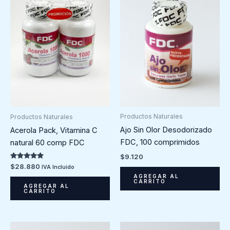
Productos Naturales
Productos Naturales
Ajo Sin Olor Desodorizado
Acerola Pack, Vitamina C
FDC, 100 comprimidos
natural 60 comp FDC
$
9.120
Valorado en
$
28.880
IVA Incluido
5.00
AGREGAR AL
de 5
CARRITO
AGREGAR AL
CARRITO