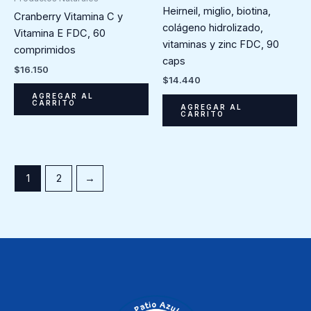
Heirneil, miglio, biotina,
Cranberry Vitamina C y
colágeno hidrolizado,
Vitamina E FDC, 60
vitaminas y zinc FDC, 90
comprimidos
caps
$
16.150
$
14.440
AGREGAR AL
CARRITO
AGREGAR AL
CARRITO
1
2
→