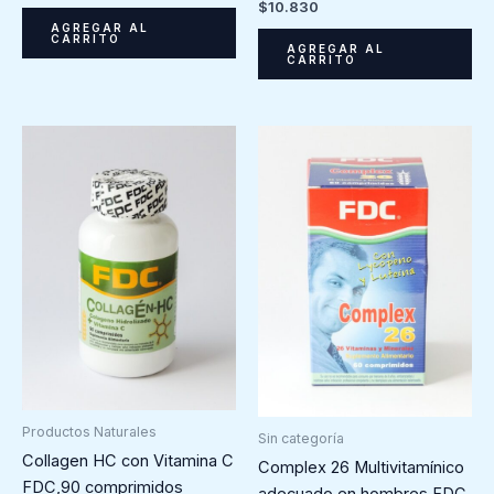
$
10.830
AGREGAR AL
CARRITO
AGREGAR AL
CARRITO
Productos Naturales
Sin categoría
Collagen HC con Vitamina C
Complex 26 Multivitamínico
FDC,90 comprimidos
adecuado en hombres FDC,