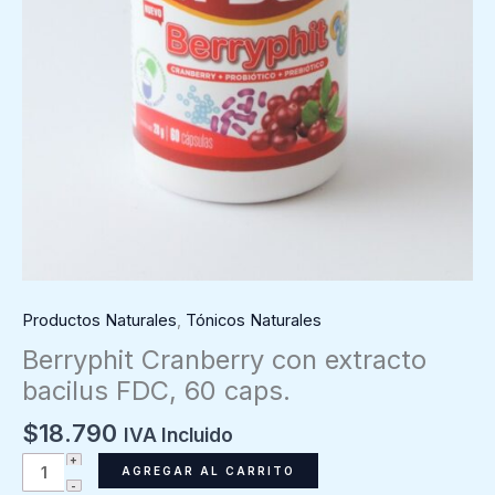
Productos Naturales
,
Tónicos Naturales
Berryphit Cranberry con extracto
bacilus FDC, 60 caps.
$
18.790
IVA Incluido
Berryphit
AGREGAR AL CARRITO
Cranberry