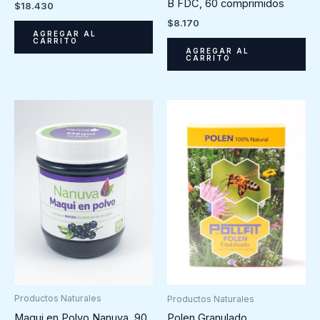
B FDC, 60 comprimidos
$
18.430
$
8.170
AGREGAR AL
CARRITO
AGREGAR AL
CARRITO
Productos Naturales
Productos Naturales
Maqui en Polvo Nanuva, 90
Polen Granulado,