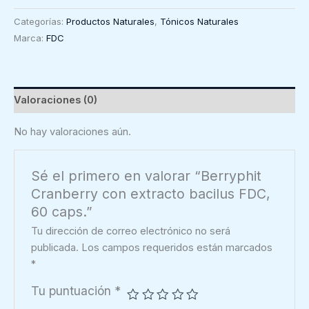
con
Categorías:
Productos Naturales
,
Tónicos Naturales
extracto
Marca:
FDC
bacilus
FDC,
60
caps.
Valoraciones (0)
cantidad
No hay valoraciones aún.
Sé el primero en valorar “Berryphit
Cranberry con extracto bacilus FDC,
60 caps.”
Tu dirección de correo electrónico no será
publicada.
Los campos requeridos están marcados
*
Tu puntuación
*