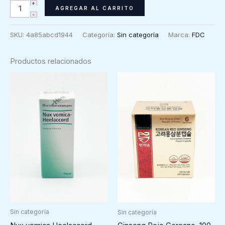
Complex
AGREGAR AL CARRITO
26
Multivitamínico
SKU:
4a85abcd1944
Categoría:
Sin categoría
Marca:
FDC
adecuado
en
Productos relacionados
hombres
FDC,
60
comprimidos
cantidad
Sin categoría
Sin categoría