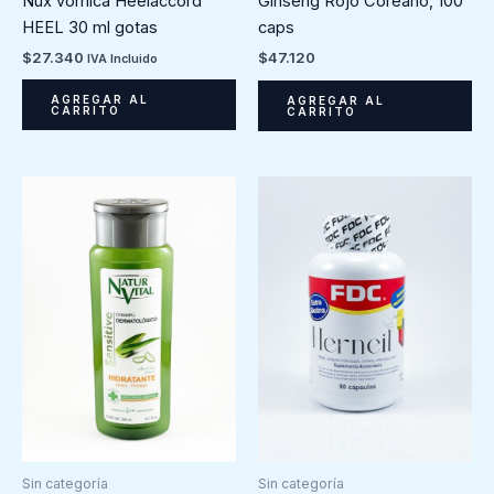
Nux vomica Heelaccord
Ginseng Rojo Coreano, 100
HEEL 30 ml gotas
caps
$
27.340
$
47.120
IVA Incluido
AGREGAR AL
AGREGAR AL
CARRITO
CARRITO
Sin categoría
Sin categoría