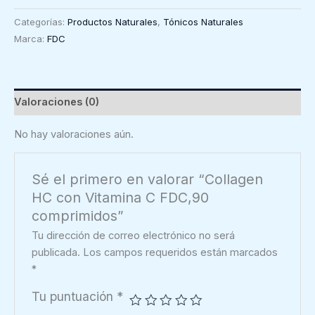
con
Categorías:
Productos Naturales
,
Tónicos Naturales
Vitamina
Marca:
FDC
C
FDC,90
comprimidos
cantidad
Valoraciones (0)
No hay valoraciones aún.
Sé el primero en valorar “Collagen
HC con Vitamina C FDC,90
comprimidos”
Tu dirección de correo electrónico no será
publicada.
Los campos requeridos están marcados
*
Tu puntuación
*