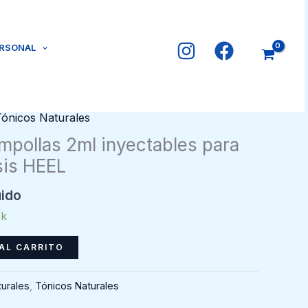
ERSONAL
Tónicos Naturales
mpollas 2ml inyectables para
osis HEEL
uido
ck
AL CARRITO
urales
,
Tónicos Naturales