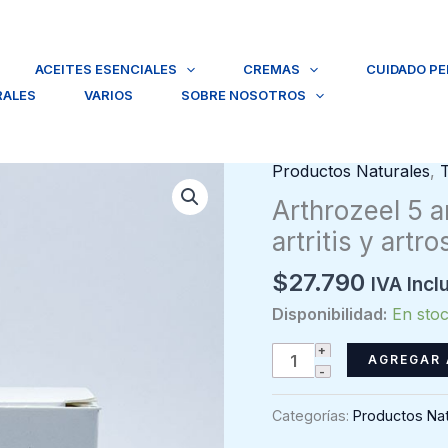
ACEITES ESENCIALES
CREMAS
CUIDADO P
RALES
VARIOS
SOBRE NOSOTROS
Productos Naturales
,
Arthrozeel 5 a
artritis y artr
$
27.790
IVA Incl
Disponibilidad:
En sto
Arthrozeel
AGREGAR 
5
ampollas
Categorías:
Productos Nat
2ml