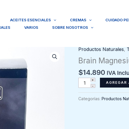
ACEITES ESENCIALES
CREMAS
CUIDADO P
RALES
VARIOS
SOBRE NOSOTROS
Productos Naturales
,
Brain Magnes
$
14.890
IVA Incl
Brain
AGREGAR 
Magnesium
FNL
Categorías:
Productos Nat
60
caps
cantidad