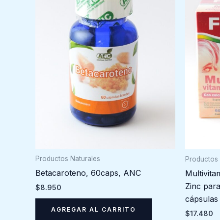
Productos Naturales
Productos 
Betacaroteno, 60caps, ANC
Multivita
Zinc par
$
8.950
cápsulas
AGREGAR AL CARRITO
$
17.480