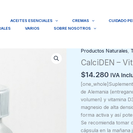
ACEITES ESENCIALES
CREMAS
CUIDADO P
RALES
VARIOS
SOBRE NOSOTROS
Productos Naturales
,
CalciDEN – Vi
$
14.280
IVA Incl
[one_whole]Suplemento
de Alemania (entregan
volumen) y vitamina D3
magnesio de alta densi
forma activa y así pote
Se recomienda tomar do
cápsula en la mañana ju