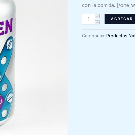
con la comida. [/one_w
CalciDEN
AGREGAR 
-
Vital
Categorías:
Productos Nat
&
Young
(60
caps)
cantidad