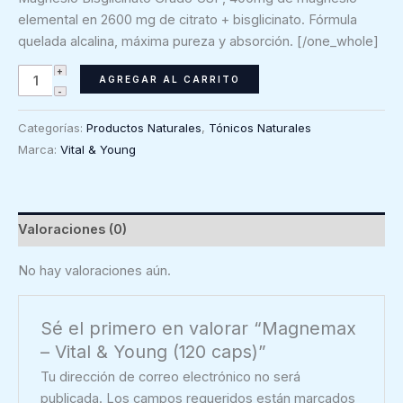
elemental en 2600 mg de citrato + bisglicinato. Fórmula
quelada alcalina, máxima pureza y absorción. [/one_whole]
Magnemax
AGREGAR AL CARRITO
-
Vital
Categorías:
Productos Naturales
,
Tónicos Naturales
&
Marca:
Vital & Young
Young
(120
caps)
cantidad
Valoraciones (0)
No hay valoraciones aún.
Sé el primero en valorar “Magnemax
– Vital & Young (120 caps)”
Tu dirección de correo electrónico no será
publicada.
Los campos requeridos están marcados