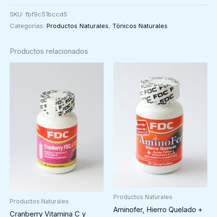
y
SKU:
fbf9c51bccd5
Equilibrio
Categorías:
Productos Naturales
,
Tónicos Naturales
Femenino,
Salus,
Productos relacionados
30
cápsulas
cantidad
Productos Naturales
Productos Naturales
Aminofer, Hierro Quelado +
Cranberry Vitamina C y