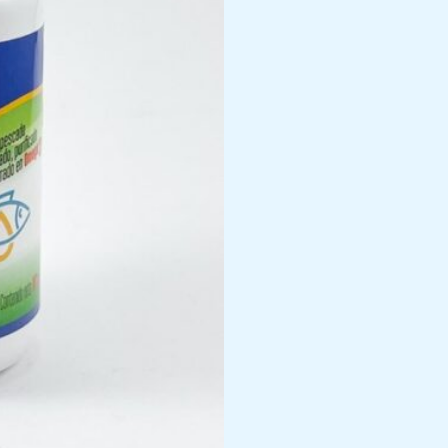
de
Cadena
Larga
Desodorizado,
Contro
de
colesterol,
FDC,
60u
cantidad