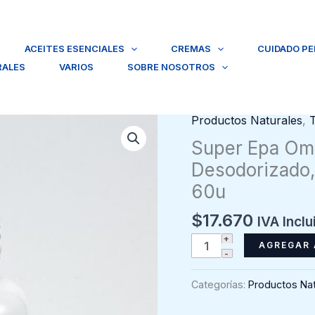
ACEITES ESENCIALES
CREMAS
CUIDADO P
RALES
VARIOS
SOBRE NOSOTROS
Productos Naturales
,
Super Epa Om
Desodorizado,
60u
$
17.670
IVA Inclu
Super
AGREGAR 
Epa
Omega
Categorías:
Productos Nat
3