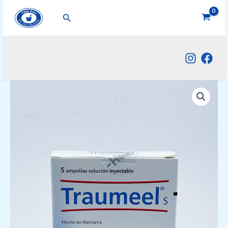
Ir
Buscar
al
contenido