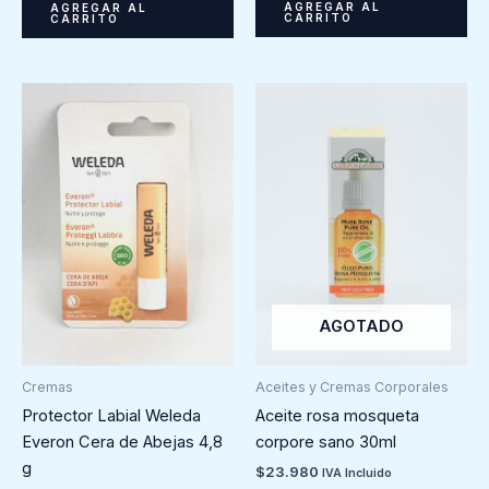
AGREGAR AL
AGREGAR AL
CARRITO
CARRITO
AGOTADO
Cremas
Aceites y Cremas Corporales
Protector Labial Weleda
Aceite rosa mosqueta
Everon Cera de Abejas 4,8
corpore sano 30ml
g
$
23.980
IVA Incluido