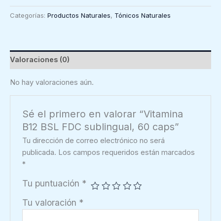
BSL
Categorías:
Productos Naturales
,
Tónicos Naturales
FDC
sublingual,
60
caps
Valoraciones (0)
cantidad
No hay valoraciones aún.
Sé el primero en valorar “Vitamina
B12 BSL FDC sublingual, 60 caps”
Tu dirección de correo electrónico no será
publicada.
Los campos requeridos están marcados
*
Tu puntuación
*
Tu valoración
*