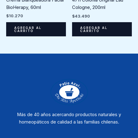
Crema Blanqueadora Facial
4711 Colonia Original Eau
BioHerapy, 60ml
Cologne, 200ml
$
10.270
$
43.490
AGREGAR AL
AGREGAR AL
CARRITO
CARRITO
Más de 40 años acercando productos naturales y
homeopáticos de calidad a las familias chilenas.