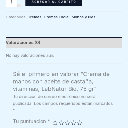
Crema
AGREGAR AL CARRITO
de
manos
Categorías:
Cremas
,
Cremas Facial, Manos y Pies
con
aceite
de
castaña,
Valoraciones (0)
vitaminas,
LabNatur
No hay valoraciones aún.
Bio,
75
Sé el primero en valorar “Crema de
gr
manos con aceite de castaña,
cantidad
vitaminas, LabNatur Bio, 75 gr”
Tu dirección de correo electrónico no será
publicada.
Los campos requeridos están marcados
*
Tu puntuación
*