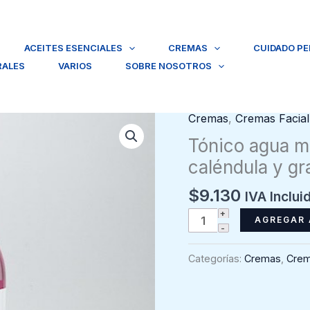
ACEITES ESENCIALES
CREMAS
CUIDADO P
RALES
VARIOS
SOBRE NOSOTROS
Cremas
,
Cremas Facial
Tónico agua m
caléndula y g
$
9.130
IVA Inclui
Tónico
AGREGAR 
agua
miscelar
Categorías:
Cremas
,
Crem
pieles
secas
con