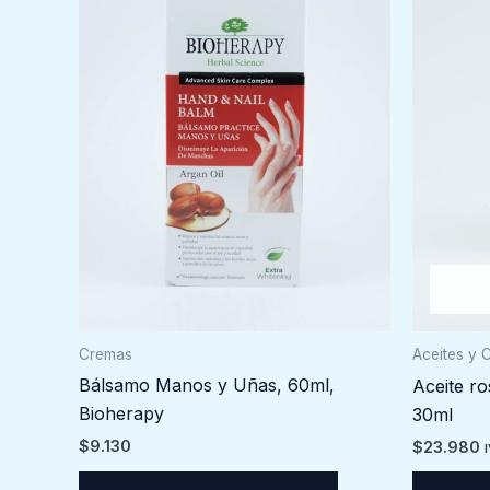
Cremas
Aceites y 
Bálsamo Manos y Uñas, 60ml,
Aceite r
Bioherapy
30ml
$
9.130
$
23.980