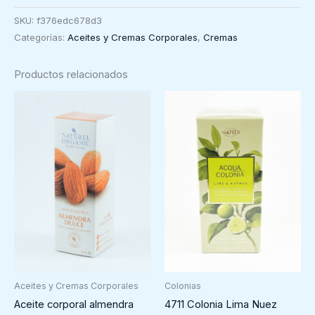
Masaje
SKU:
f376edc678d3
con
Categorías:
Aceites y Cremas Corporales
,
Cremas
Caléndula
Weleda,
Productos relacionados
100ml
cantidad
Colonias
Aceites y Cremas Corporales
4711 Colonia Lima Nuez
Aceite corporal almendra