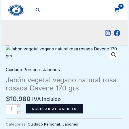
Ir
Buscar
al
contenido
Cuidado Personal
,
Jabones
Jabón vegetal vegano natural rosa
rosada Davene 170 grs
$
10.980
IVA Incluido
Jabón
AGREGAR AL CARRITO
vegetal
vegano
Categorías:
Cuidado Personal
,
Jabones
natural