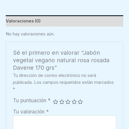
rosa
rosada
Davene
Valoraciones (0)
170
grs
No hay valoraciones aún.
cantidad
Sé el primero en valorar “Jabón
vegetal vegano natural rosa rosada
Davene 170 grs”
Tu dirección de correo electrónico no será
publicada.
Los campos requeridos están marcados
*
Tu puntuación
*
Tu valoración
*